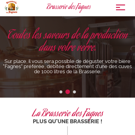
Brasserie des Fagnes
To
nav
Toutes les saveurs de la production
La Brasserie des Fagnes
dans votre verre.
Une entreprise étonnante qui vous plongera dans 150
ans d'évolution brassicole.
Sur place, il vous sera possible de déguster votre bière
"Fagnes" préférée, débitée directement d'une des cuves
de 1000 litres de la Brasserie.
EN SAVOIR PLUS
La Brasserie des Fagnes
PLUS QU'UNE BRASSERIE !