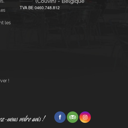
(Couvin) - Belgique
es.
TVA BE 0460.748.812
les
nt les
,
ver !
z-nous votre avis !