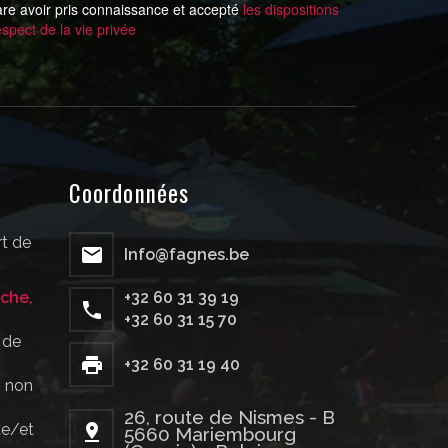
are avoir pris connaissance et accepté
les dispositions
espect de la vie privée
Coordonnées
t de
Info@fagnes.be
che,
+32 60 31 39 19
+32 60 31 15 70
 de
+32 60 31 19 40
: non
26, route de Nismes - B
de/et
5660 Mariembourg