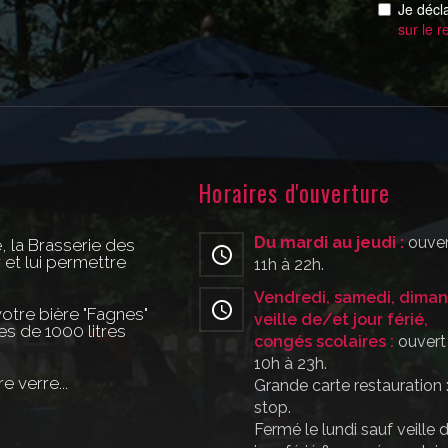
Je décl
sur le r
Horaires d'ouverture
Du mardi au jeudi :
ouver
e, la Brasserie des
 et lui permettre
11h à 22h.
Vendredi, samedi, diman
votre bière "Fagnes"
veille de/et jour férié,
s de 1000 litres
congés scolaires :
ouvert
10h à 23h.
 verre...
Grande carte restauration 
stop.
Fermé le lundi sauf veille 