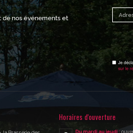
nt de nos événements et
Je décl
sur le r
Horaires d'ouverture
Du mardi au jeudi :
ouver
e, la Brasserie des