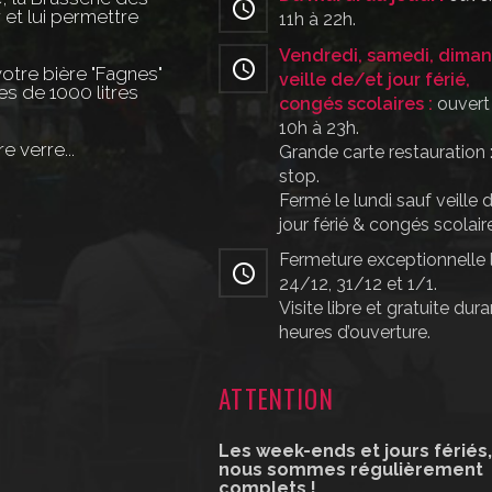
 et lui permettre
11h à 22h.
Vendredi, samedi, diman
votre bière "Fagnes"
veille de/et jour férié,
s de 1000 litres
congés scolaires :
ouvert
10h à 23h.
 verre...
Grande carte restauration 
stop.
Fermé le lundi sauf veille 
jour férié & congés scolair
Fermeture exceptionnelle 
24/12, 31/12 et 1/1.
Visite libre et gratuite dura
heures d’ouverture.
ATTENTION
Les week-ends et jours fériés
nous sommes régulièrement
complets !