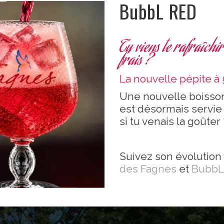
BubbL RED
Tu viens te rafraîchi
frais ?
La nouvelle pépite à 5
Une nouvelle boisson
est désormais servie 
si tu venais la goûter 
Suivez son évolution
des Fagnes
et
BubbL