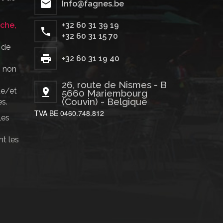
Info@fagnes.be
che,
+32 60 31 39 19
+32 60 31 15 70
 de
+32 60 31 19 40
: non
26, route de Nismes - B
de/et
5660 Mariembourg
(Couvin) - Belgique
es.
TVA BE 0460.748.812
les
nt les
,