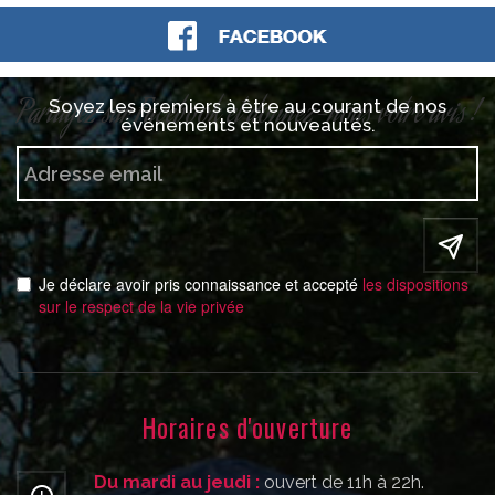
Partagez sur Facebook et donnez-nous votre avis !
Soyez les premiers à être au courant de nos
événements et nouveautés.
Je déclare avoir pris connaissance et accepté
les dispositions
sur le respect de la vie privée
Horaires d'ouverture
Du mardi au jeudi :
ouvert de 11h à 22h.