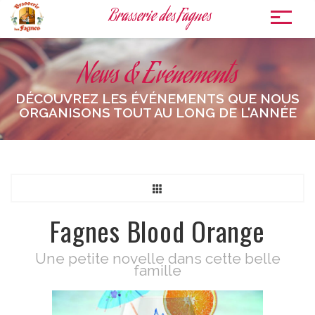
Brasserie des Fagnes
To
nav
News & Evénements
DÉCOUVREZ LES ÉVÉNEMENTS QUE NOUS
ORGANISONS TOUT AU LONG DE L'ANNÉE
Fagnes Blood Orange
Une petite novelle dans cette belle
famille