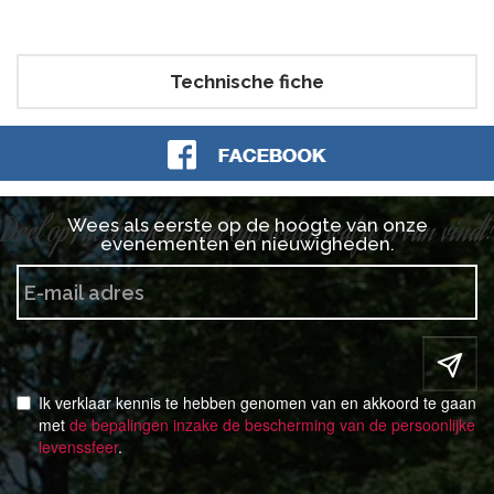
Technische fiche
Deel op Facebook en laat ons weten wat je ervan vindt!
Wees als eerste op de hoogte van onze
evenementen en nieuwigheden.
Ik verklaar kennis te hebben genomen van en akkoord te gaan
met
de bepalingen inzake de bescherming van de persoonlijke
levenssfeer
.